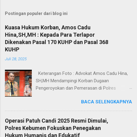
Postingan populer dari blog ini
Kuasa Hukum Korban, Amos Cadu
Hina,SH,MH : Kepada Para Terlapor
Dikenakan Pasal 170 KUHP dan Pasal 368
KUHP
Juli 28, 2025
Keterangan Foto : Advokat Amos Cadu Hina,
SH,MH Mendampingi Korban Dugaan
Pengeroyokan dan Pemerasan di Polres
Jakarta Selatan. Jakarta - Dua orang masing-
BACA SELENGKAPNYA
masing merupakan korban dugaan
pengeroyokan dan pemerasan didampingi
Kuasa Hukum Amos Cadu Hina,SH,MH
Operasi Patuh Candi 2025 Resmi Dimulai,
mendatangi Polres Jakarta Selatan, Senin
Polres Kebumen Fokuskan Penegakan
(28/7/2025), guna melaporkan kejadian yang
Hukum Humanis dan Edukatif