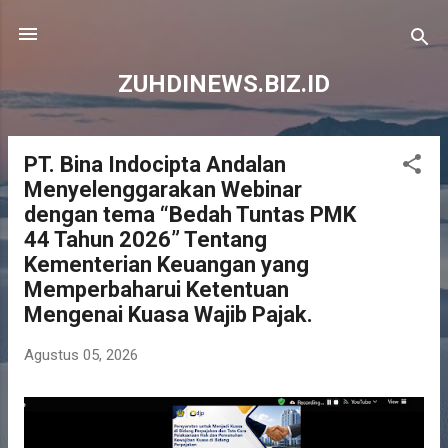
Langsung ke konten utama
ZUHDINEWS.BIZ.ID
PT. Bina Indocipta Andalan
P
Menyelenggarakan Webinar
o
dengan tema “Bedah Tuntas PMK
s
44 Tahun 2026” Tentang
t
Kementerian Keuangan yang
i
Memperbaharui Ketentuan
n
Mengenai Kuasa Wajib Pajak.
g
a
Agustus 05, 2026
n