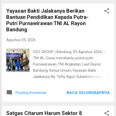
dan berbasis digital. Sebagai bagian dari upaya memperkuat
Yayasan Bakti Jalakanya Berikan
tata kelola perpajakan nasional, pemerintah telah
Bantuan Pendidikan Kepada Putra-
menerbitkan Peraturan Menteri Keuangan (PMK) Nomor 44
Putri Purnawirawan TNI AL Rayon
Tahun 2026 tentang Persyaratan untuk Menjadi Kuasa di
Bandung
Bidang Perpajakan dan Tata Cara Pelaksanaan Hak dan
Pemenuhan Kewajiban Kuasa di Bidang Perpajakan. PMK
Agustus 05, 2026
Nomor 44 Tahun 2026 merupakan pembaharuan penting
yang mengatur persyaratan menjadi Kuasa Wajib Pajak,
CEO GROUP | Bandung, 05 Agustus 2026,--
mekanisme penunjukan melalui Surat Kuasa Khusus,
TNI AL-Guna membantu putra-putri
pelaksanaan hak dan pemenuhan k...
Purnawirawan TNI Angkatan Laut Rayon
Bandung, Ketua Umum Yayasan Bakti
Jalakanya Ny. Tetty Agus Suhartono yang
didampingi Komandan Lanal (Danlanal)
Bandung Kolonel Laut (P) Erfan Indra
BACA SELENGKAPNYA
Posting Komentar
Darmawan, S.E., M.Tr.Hanla., M.M., CIQaR.,
memberikan beasiswa kepada putra-putri
Purnawirawan TNI AL Rayon Bandung,
Satgas Citarum Harum Sektor 8
bertempat di Mess TNI AL R.E. Martadinata,