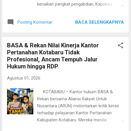
lebih mudah terbakar, sekaligus berpotensi
kenaikan pangkat pengabdian, Kapolres
menyebabkan kekeringan dan berkurangnya
Kebumen AKBP I Putu Bagus Krisna
pasokan air bersih di sejumlah wilayah.
Purnama, juga memberikan penghargaan
"Kebakaran hutan dan lahan tidak hanya
BACA SELENGKAPNYA
Posting Komentar
kepada tiga personel Polsek Karangsambung
mengakibatkan kerugian materiil, tetapi juga
atas respons cepat mereka menangani
merusak lingkungan...
aduan masyarakat terkait tawuran kelompok
BASA & Rekan Nilai Kinerja Kantor
pemuda. Upacara Corps Raport Kenaikan
Pertanahan Kotabaru Tidak
Pangkat Pengabdian digelar di halaman
Profesional, Ancam Tempuh Jalur
Mapolres Kebumen, Senin, 3 Agustus 2026.
Hukum hingga RDP
Upacara dipimpin langsung oleh Kapolres
Kebumen dan diikuti Wakapolres, pejabat
Agustus 01, 2026
utama, para kapolsek, perwira staf, personel
gabungan, hingga aparatur sipil negara di
KOTABARU – Kantor hukum BASA &
lingkungan Polres Kebumen. Dalam upacara
Rekan bersama Aliansi Rakyat Untuk
tersebut, Ipda Dwi Sarwoto, yang menjabat
Nusantara (ARUN) melontarkan kritik keras
sebagai PS Kanit Samapta Polsek Puring,
terhadap pelayanan Kantor Pertanahan
resmi menerima kenaikan pangkat
Kabupaten Kotabaru. Mereka menilai
pengabdian terhitung mulai 1 Agustus 2026.
penyelesaian berbagai persoalan pertanahan
"Kenaikan pangkat pengabdian merupakan