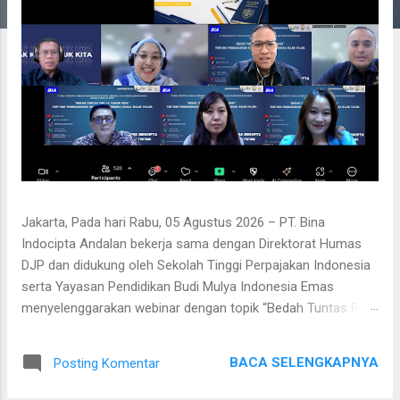
Jakarta, Pada hari Rabu, 05 Agustus 2026 – PT. Bina
Indocipta Andalan bekerja sama dengan Direktorat Humas
DJP dan didukung oleh Sekolah Tinggi Perpajakan Indonesia
serta Yayasan Pendidikan Budi Mulya Indonesia Emas
menyelenggarakan webinar dengan topik “Bedah Tuntas PMK
44 Tahun 2026” tentang pembaharuan ketentuan mengenai
Kuasa Wajib Pajak. Dinamika regulasi perpajakan di Indonesia
BACA SELENGKAPNYA
Posting Komentar
terus berkembang seiring dengan transformasi sistem
administrasi perpajakan yang semakin modern, transparan,