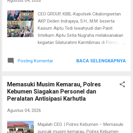
Agustus 04, 2026
Bandung. Di wilayah Subsektor Parongpong,
Dansub Peltu Amar bersama anggota
CEO GROUP, KBB,-Kapolsek Cikalongwetan
melaksanakan komunikasi sosial (komsos)
AKP Deden Indrajaya, S.H., M.M. beserta
dengan warga Desa Cihanjuang, Kecamatan
Kasium Aiptu Tedi Iswahyudi dan Panit
Parongpong. Dalam kegiatan tersebut,
Intelkam Aiptu Setia Nugraha melaksanakan
masyarakat diajak meningkatkan kepedulian
kegiatan Silaturahmi Kamtibmas di Pondok
terhadap lingkungan dengan membiasakan
Pesantren Babussalam, Desa Mandalasari,
hidup bersih serta tidak membuang sampah
Kecamatan Cikalongwetan, Kabupaten
sembarangan. Sementara itu, Subsektor
BACA SELENGKAPNYA
Posting Komentar
Bandung Barat. Kedatangan rombongan
Lembang di bawah pimpinan Dansub Serka
disambut langsung oleh Pimpinan Pondok
Ahmad Rukandi melaksanakan pendataan
Pesantren Babussalam Bpk. H. Enung
hewan ternak milik Bapak Tata ...
Memasuki Musim Kemarau, Polres
Suhaeli, dihadiri pula oleh para santri, warga
Kebumen Siagakan Personel dan
Desa Mandalasari, serta tokoh agama dan
Peralatan Antisipasi Karhutla
tokoh masyarakat setempat. Dalam
kesempatan tersebut, Kapolsek
Agustus 04, 2026
menyampaikan pesan-pesan penting terkait
keamanan dan ketertiban masyarakat, antara
Majalah CEO. | Polres Kebumen – Memasuki
lain peran strategis Ibu dalam mendidik dan
puncak musim kemarau, Polres Kebumen