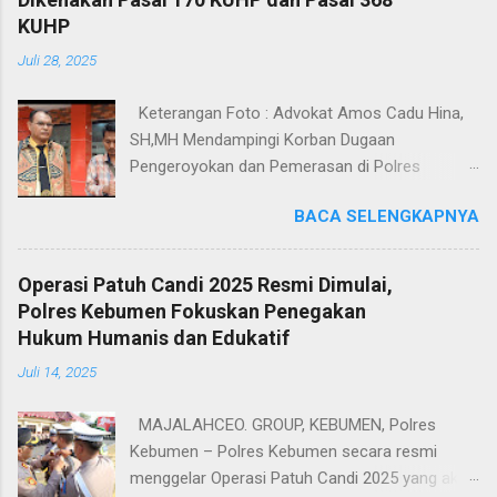
KUHP
Juli 28, 2025
Keterangan Foto : Advokat Amos Cadu Hina,
SH,MH Mendampingi Korban Dugaan
Pengeroyokan dan Pemerasan di Polres
Jakarta Selatan. Jakarta - Dua orang masing-
BACA SELENGKAPNYA
masing merupakan korban dugaan
pengeroyokan dan pemerasan didampingi
Kuasa Hukum Amos Cadu Hina,SH,MH
Operasi Patuh Candi 2025 Resmi Dimulai,
mendatangi Polres Jakarta Selatan, Senin
Polres Kebumen Fokuskan Penegakan
(28/7/2025), guna melaporkan kejadian yang
Hukum Humanis dan Edukatif
menimpa kedua korban tersebut. Berdasarkan
Juli 14, 2025
Laporan Polisi Nomor
LP/8/2714/VIV2025/SPKT/POLRES METRO
MAJALAHCEO. GROUP, KEBUMEN, Polres
JAKSEL/POLDA METRO JAYA tanggal 25 Juli
Kebumen – Polres Kebumen secara resmi
2025, korban bernama Abi Yazidil Bustomi (38)
menggelar Operasi Patuh Candi 2025 yang akan
warga Kp. Tegalgede Kecamatan Cikarang