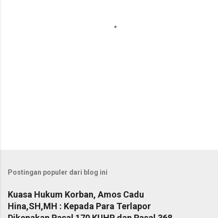
a
r
Postingan populer dari blog ini
Kuasa Hukum Korban, Amos Cadu
Hina,SH,MH : Kepada Para Terlapor
Dikenakan Pasal 170 KUHP dan Pasal 368