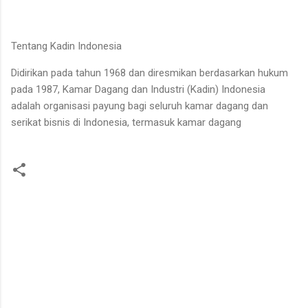
Tentang Kadin Indonesia
Didirikan pada tahun 1968 dan diresmikan berdasarkan hukum
pada 1987, Kamar Dagang dan Industri (Kadin) Indonesia
adalah organisasi payung bagi seluruh kamar dagang dan
serikat bisnis di Indonesia, termasuk kamar dagang
K
o
m
e
n
t