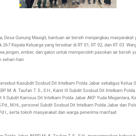
 Desa Gunung Masigit, bantuan air bersih menjangkau masyarakat ya
267 Kepala Keluarga yang tersebar di RT 01, RT 02, dan RT 03. War
jerigen, ember, dan galon untuk memperoleh pasokan air bersih y
sehari-hari.
tersebut Kasubdit Sosbud Dit Intelkam Polda Jabar sekaligus Ketua Se
 M. A. Taufan T. S., S.H., Kanit III Subdit Sosbud Dit Intelkam Pol
nit II Subdit Kamsus Dit Intelkam Polda Jabar AKP Yuda Megantara, K
Pd., M.Hi., personel Subdit Sosbud Dit Intelkam Polda Jabar dan Pol
Pd.I., serta tokoh masyarakat dan warga penerima manfaat.
am Polda Jabar AKBP M. A. Taufan T. S., S.H., menyampaikan bahwa ke