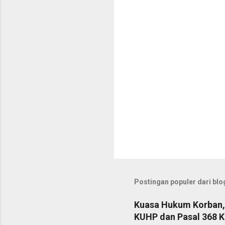
a
r
Postingan populer dari blog
Kuasa Hukum Korban, 
KUHP dan Pasal 368 