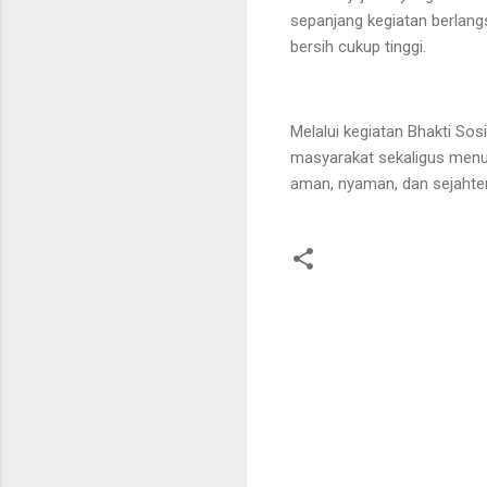
sepanjang kegiatan berlang
bersih cukup tinggi.
Melalui kegiatan Bhakti So
masyarakat sekaligus menu
aman, nyaman, dan sejahter
K
o
m
e
n
t