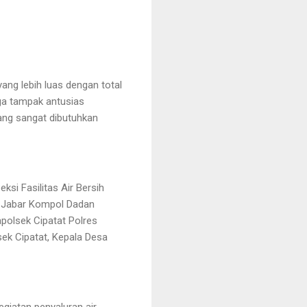
ng lebih luas dengan total
ga tampak antusias
ang sangat dibutuhkan
ksi Fasilitas Air Bersih
da Jabar Kompol Dadan
apolsek Cipatat Polres
sek Cipatat, Kepala Desa
giatan penyaluran air