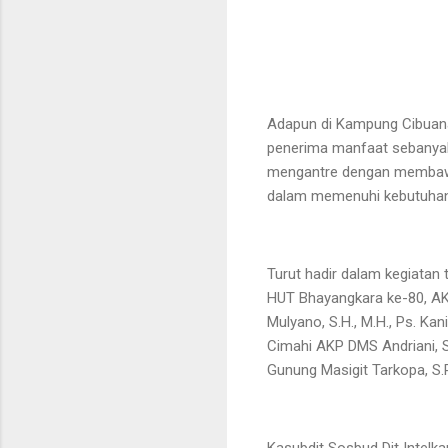
Adapun di Kampung Cibuana,
penerima manfaat sebanyak 
mengantre dengan membawa 
dalam memenuhi kebutuhan 
Turut hadir dalam kegiatan 
HUT Bhayangkara ke-80, AKBP
Mulyano, S.H., M.H., Ps. Ka
Cimahi AKP DMS Andriani, S.
Gunung Masigit Tarkopa, S.
Kasubdit Sosbud Dit Intelk