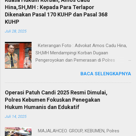
Hina,SH,MH : Kepada Para Terlapor
Dikenakan Pasal 170 KUHP dan Pasal 368
KUHP
Juli 28, 2025
Keterangan Foto : Advokat Amos Cadu Hina,
SH,MH Mendampingi Korban Dugaan
Pengeroyokan dan Pemerasan di Polres
Jakarta Selatan. Jakarta - Dua orang masing-
BACA SELENGKAPNYA
masing merupakan korban dugaan
pengeroyokan dan pemerasan didampingi
Kuasa Hukum Amos Cadu Hina,SH,MH
Operasi Patuh Candi 2025 Resmi Dimulai,
mendatangi Polres Jakarta Selatan, Senin
Polres Kebumen Fokuskan Penegakan
(28/7/2025), guna melaporkan kejadian yang
Hukum Humanis dan Edukatif
menimpa kedua korban tersebut. Berdasarkan
Juli 14, 2025
Laporan Polisi Nomor
LP/8/2714/VIV2025/SPKT/POLRES METRO
MAJALAHCEO. GROUP, KEBUMEN, Polres
JAKSEL/POLDA METRO JAYA tanggal 25 Juli