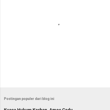
n
t
a
r
Postingan populer dari blog ini
Kuasa Hukum Korban, Amos Cadu