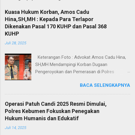
Kuasa Hukum Korban, Amos Cadu
Hina,SH,MH : Kepada Para Terlapor
Dikenakan Pasal 170 KUHP dan Pasal 368
KUHP
Juli 28, 2025
Keterangan Foto : Advokat Amos Cadu Hina,
SH,MH Mendampingi Korban Dugaan
Pengeroyokan dan Pemerasan di Polres
Jakarta Selatan. Jakarta - Dua orang masing-
BACA SELENGKAPNYA
masing merupakan korban dugaan
pengeroyokan dan pemerasan didampingi
Kuasa Hukum Amos Cadu Hina,SH,MH
Operasi Patuh Candi 2025 Resmi Dimulai,
mendatangi Polres Jakarta Selatan, Senin
Polres Kebumen Fokuskan Penegakan
(28/7/2025), guna melaporkan kejadian yang
Hukum Humanis dan Edukatif
menimpa kedua korban tersebut. Berdasarkan
Juli 14, 2025
Laporan Polisi Nomor