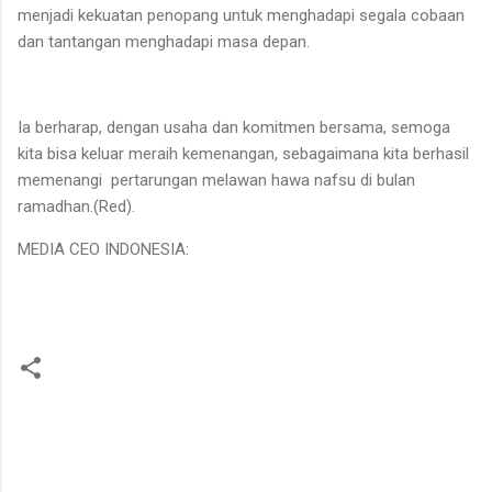
menjadi kekuatan penopang untuk menghadapi segala cobaan
dan tantangan menghadapi masa depan.
Ia berharap, dengan usaha dan komitmen bersama, semoga
kita bisa keluar meraih kemenangan, sebagaimana kita berhasil
memenangi pertarungan melawan hawa nafsu di bulan
ramadhan.(Red).
MEDIA CEO INDONESIA:
K
o
m