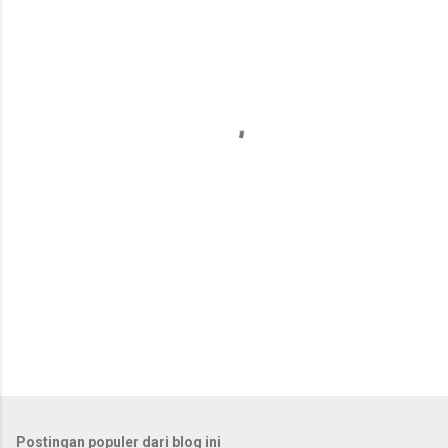
e
n
t
a
r
Postingan populer dari blog ini