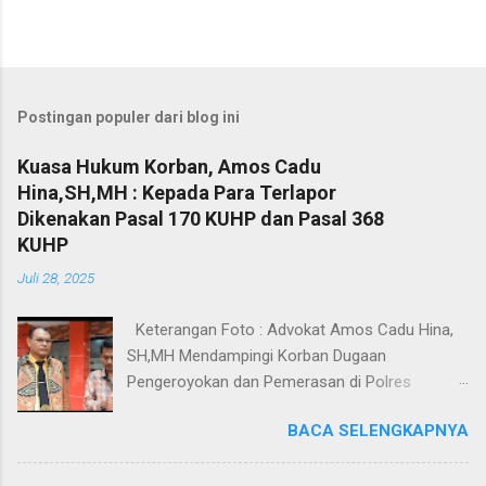
Postingan populer dari blog ini
Kuasa Hukum Korban, Amos Cadu
Hina,SH,MH : Kepada Para Terlapor
Dikenakan Pasal 170 KUHP dan Pasal 368
KUHP
Juli 28, 2025
Keterangan Foto : Advokat Amos Cadu Hina,
SH,MH Mendampingi Korban Dugaan
Pengeroyokan dan Pemerasan di Polres
Jakarta Selatan. Jakarta - Dua orang masing-
BACA SELENGKAPNYA
masing merupakan korban dugaan
pengeroyokan dan pemerasan didampingi
Kuasa Hukum Amos Cadu Hina,SH,MH