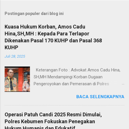
Postingan populer dari blog ini
Kuasa Hukum Korban, Amos Cadu
Hina,SH,MH : Kepada Para Terlapor
Dikenakan Pasal 170 KUHP dan Pasal 368
KUHP
Juli 28, 2025
Keterangan Foto : Advokat Amos Cadu Hina,
SH,MH Mendampingi Korban Dugaan
Pengeroyokan dan Pemerasan di Polres
Jakarta Selatan. Jakarta - Dua orang masing-
BACA SELENGKAPNYA
masing merupakan korban dugaan
pengeroyokan dan pemerasan didampingi
Kuasa Hukum Amos Cadu Hina,SH,MH
Operasi Patuh Candi 2025 Resmi Dimulai,
mendatangi Polres Jakarta Selatan, Senin
Polres Kebumen Fokuskan Penegakan
(28/7/2025), guna melaporkan kejadian yang
Hukum Humanis dan Edukatif