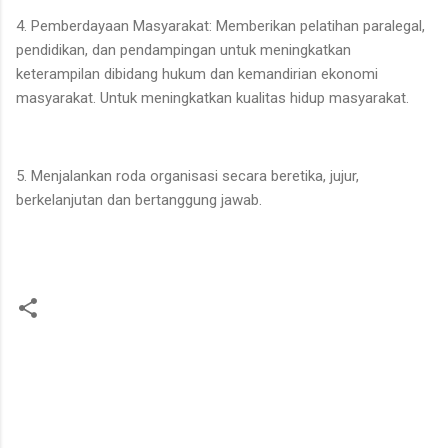
4. Pemberdayaan Masyarakat: Memberikan pelatihan paralegal,
pendidikan, dan pendampingan untuk meningkatkan
keterampilan dibidang hukum dan kemandirian ekonomi
masyarakat. Untuk meningkatkan kualitas hidup masyarakat.
5. Menjalankan roda organisasi secara beretika, jujur,
berkelanjutan dan bertanggung jawab.
K
o
m
e