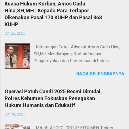
Kuasa Hukum Korban, Amos Cadu
Hina,SH,MH : Kepada Para Terlapor
Dikenakan Pasal 170 KUHP dan Pasal 368
KUHP
Juli 28, 2025
Keterangan Foto : Advokat Amos Cadu Hina,
SH,MH Mendampingi Korban Dugaan
Pengeroyokan dan Pemerasan di Polres
Jakarta Selatan. Jakarta - Dua orang masing-
BACA SELENGKAPNYA
masing merupakan korban dugaan
pengeroyokan dan pemerasan didampingi
Kuasa Hukum Amos Cadu Hina,SH,MH
Operasi Patuh Candi 2025 Resmi Dimulai,
mendatangi Polres Jakarta Selatan, Senin
Polres Kebumen Fokuskan Penegakan
(28/7/2025), guna melaporkan kejadian yang
Hukum Humanis dan Edukatif
menimpa kedua korban tersebut. Berdasarkan
Juli 14, 2025
Laporan Polisi Nomor
LP/8/2714/VIV2025/SPKT/POLRES METRO
MAJALAHCEO. GROUP, KEBUMEN, Polres