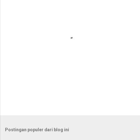
n
t
a
r
Postingan populer dari blog ini