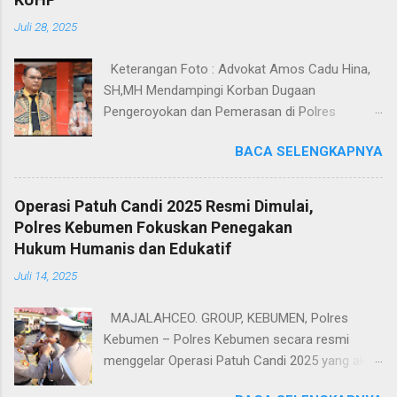
Juli 28, 2025
Keterangan Foto : Advokat Amos Cadu Hina,
SH,MH Mendampingi Korban Dugaan
Pengeroyokan dan Pemerasan di Polres
Jakarta Selatan. Jakarta - Dua orang masing-
BACA SELENGKAPNYA
masing merupakan korban dugaan
pengeroyokan dan pemerasan didampingi
Kuasa Hukum Amos Cadu Hina,SH,MH
Operasi Patuh Candi 2025 Resmi Dimulai,
mendatangi Polres Jakarta Selatan, Senin
Polres Kebumen Fokuskan Penegakan
(28/7/2025), guna melaporkan kejadian yang
Hukum Humanis dan Edukatif
menimpa kedua korban tersebut. Berdasarkan
Juli 14, 2025
Laporan Polisi Nomor
LP/8/2714/VIV2025/SPKT/POLRES METRO
MAJALAHCEO. GROUP, KEBUMEN, Polres
JAKSEL/POLDA METRO JAYA tanggal 25 Juli
Kebumen – Polres Kebumen secara resmi
2025, korban bernama Abi Yazidil Bustomi (38)
menggelar Operasi Patuh Candi 2025 yang akan
warga Kp. Tegalgede Kecamatan Cikarang
berlangsung selama 14 hari ke depan, mulai 14
Selatan mengaku dikeroyok oleh SN, H dan 2