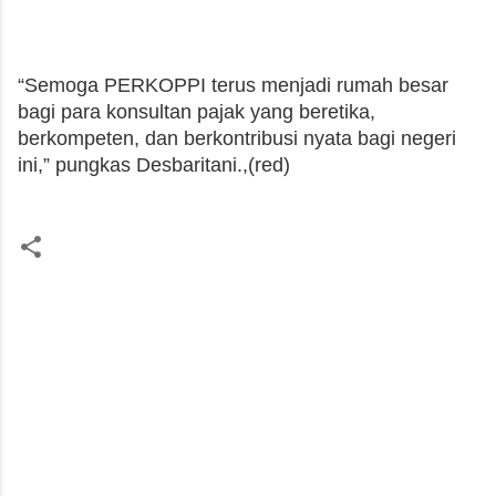
“Semoga PERKOPPI terus menjadi rumah besar
bagi para konsultan pajak yang beretika,
berkompeten, dan berkontribusi nyata bagi negeri
ini,” pungkas Desbaritani.,(red)
K
o
m
e
n
t
a