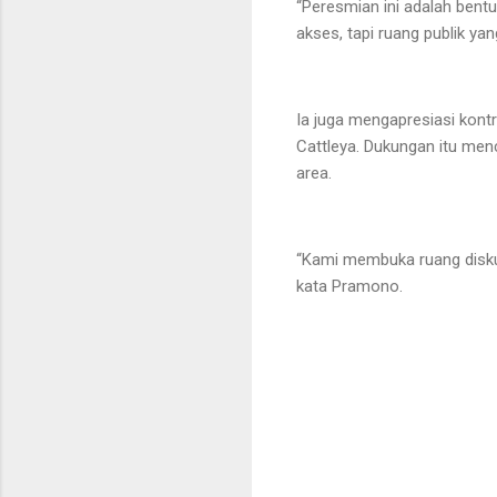
“Peresmian ini adalah bent
akses, tapi ruang publik yan
Ia juga mengapresiasi kont
Cattleya. Dukungan itu me
area.
“Kami membuka ruang diskus
kata Pramono.