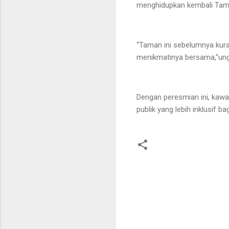
menghidupkan kembali Tam
“Taman ini sebelumnya kur
menikmatinya bersama,”un
Dengan peresmian ini, kawas
publik yang lebih inklusif b
K
o
m
e
n