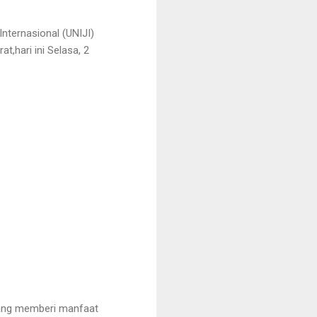
nternasional (UNIJI)
,hari ini Selasa, 2
 yang memberi manfaat