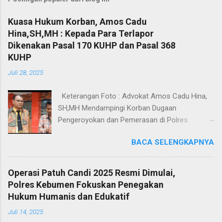
Kuasa Hukum Korban, Amos Cadu
Hina,SH,MH : Kepada Para Terlapor
Dikenakan Pasal 170 KUHP dan Pasal 368
KUHP
Juli 28, 2025
Keterangan Foto : Advokat Amos Cadu Hina,
SH,MH Mendampingi Korban Dugaan
Pengeroyokan dan Pemerasan di Polres
Jakarta Selatan. Jakarta - Dua orang masing-
BACA SELENGKAPNYA
masing merupakan korban dugaan
pengeroyokan dan pemerasan didampingi
Kuasa Hukum Amos Cadu Hina,SH,MH
Operasi Patuh Candi 2025 Resmi Dimulai,
mendatangi Polres Jakarta Selatan, Senin
Polres Kebumen Fokuskan Penegakan
(28/7/2025), guna melaporkan kejadian yang
Hukum Humanis dan Edukatif
menimpa kedua korban tersebut. Berdasarkan
Juli 14, 2025
Laporan Polisi Nomor