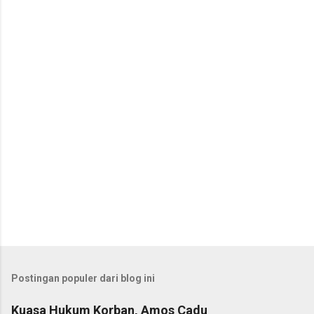
n
t
a
r
Postingan populer dari blog ini
Kuasa Hukum Korban, Amos Cadu