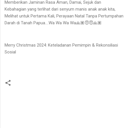
Memberikan Jaminan Rasa Aman, Damai, Sejuk dan
Kebahagian yang terlihat dari senyum manis anak anak kita,
Melihat untuk Pertama Kali, Perayaan Natal Tanpa Pertumpahan
Darah di Tanah Papua….Wa Wa Wa Wa🙏🏽😇😇🙏🏽
Merry Christmas 2024: Keteladanan Pemimpin & Rekonsiliasi
Sosial
K
o
m
e