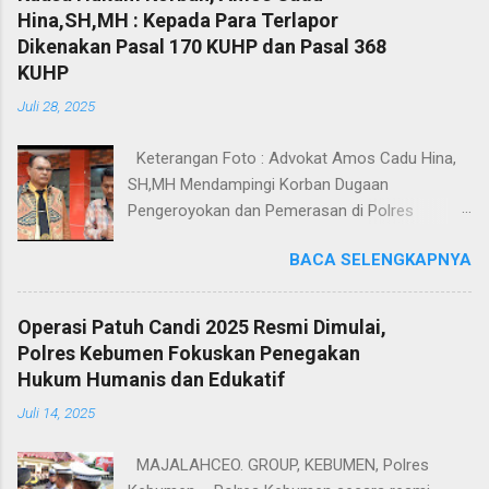
Hina,SH,MH : Kepada Para Terlapor
Dikenakan Pasal 170 KUHP dan Pasal 368
KUHP
Juli 28, 2025
Keterangan Foto : Advokat Amos Cadu Hina,
SH,MH Mendampingi Korban Dugaan
Pengeroyokan dan Pemerasan di Polres
Jakarta Selatan. Jakarta - Dua orang masing-
BACA SELENGKAPNYA
masing merupakan korban dugaan
pengeroyokan dan pemerasan didampingi
Kuasa Hukum Amos Cadu Hina,SH,MH
Operasi Patuh Candi 2025 Resmi Dimulai,
mendatangi Polres Jakarta Selatan, Senin
Polres Kebumen Fokuskan Penegakan
(28/7/2025), guna melaporkan kejadian yang
Hukum Humanis dan Edukatif
menimpa kedua korban tersebut. Berdasarkan
Juli 14, 2025
Laporan Polisi Nomor
LP/8/2714/VIV2025/SPKT/POLRES METRO
MAJALAHCEO. GROUP, KEBUMEN, Polres
JAKSEL/POLDA METRO JAYA tanggal 25 Juli