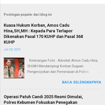
Postingan populer dari blog ini
Kuasa Hukum Korban, Amos Cadu
Hina,SH,MH : Kepada Para Terlapor
Dikenakan Pasal 170 KUHP dan Pasal 368
KUHP
Juli 28, 2025
Keterangan Foto : Advokat Amos Cadu Hina,
SH,MH Mendampingi Korban Dugaan
Pengeroyokan dan Pemerasan di Polres
Jakarta Selatan. Jakarta - Dua orang masing-
BACA SELENGKAPNYA
masing merupakan korban dugaan
pengeroyokan dan pemerasan didampingi
Kuasa Hukum Amos Cadu Hina,SH,MH
Operasi Patuh Candi 2025 Resmi Dimulai,
mendatangi Polres Jakarta Selatan, Senin
Polres Kebumen Fokuskan Penegakan