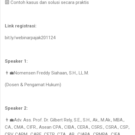
🔟 Contoh kasus dan solusi secara praktis
Link registrasi:
bit.ly/webinarpajak201124
Speaker 1:
👨‍💼Nomensen Freddy Siahaan, S.H., LL.M.
(Dosen & Pengamat Hukum)
Speaker 2:
👨‍💼Adv. Ass. Prof. Dr. Gilbert Rely, S.E., S.H., Ak., M.Ak., MBA.,
CA., CMA., CIFR., Asean CPA., CIBA., CERA., CSRS., CSRA., CSP.,
CBV. CAPM., CAPF., CETP., CTA., AB., CIAPA., CRMPA., CIFA.,