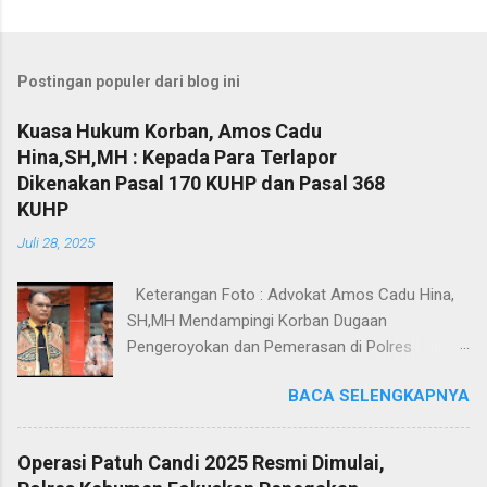
Postingan populer dari blog ini
Kuasa Hukum Korban, Amos Cadu
Hina,SH,MH : Kepada Para Terlapor
Dikenakan Pasal 170 KUHP dan Pasal 368
KUHP
Juli 28, 2025
Keterangan Foto : Advokat Amos Cadu Hina,
SH,MH Mendampingi Korban Dugaan
Pengeroyokan dan Pemerasan di Polres
Jakarta Selatan. Jakarta - Dua orang masing-
BACA SELENGKAPNYA
masing merupakan korban dugaan
pengeroyokan dan pemerasan didampingi
Kuasa Hukum Amos Cadu Hina,SH,MH
Operasi Patuh Candi 2025 Resmi Dimulai,
mendatangi Polres Jakarta Selatan, Senin