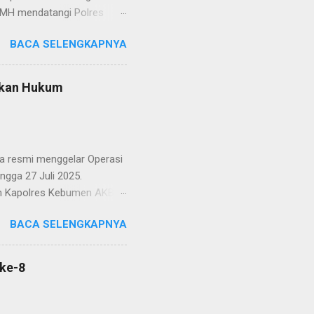
MH mendatangi Polres
kedua korban tersebut.
BACA SELENGKAPNYA
TRO JAKSEL/POLDA METRO
Kp. Tegalgede Kecamatan
k dikenal pada tanggal 24
akan Hukum
Foto : Korban Dugaan
menjual barang kepada
atakan tidak ada dana untuk
 resmi menggelar Operasi
ngga 27 Juli 2025.
oleh Kapolres Kebumen AKBP
ditandai dengan
BACA SELENGKAPNYA
imulainya kegiatan
 Terwujudnya Indonesia
dalam menciptakan situasi
ke-8
kan bahwa kondisi lalu
 merupakan konsekuensi
uk, yang memicu tingginya