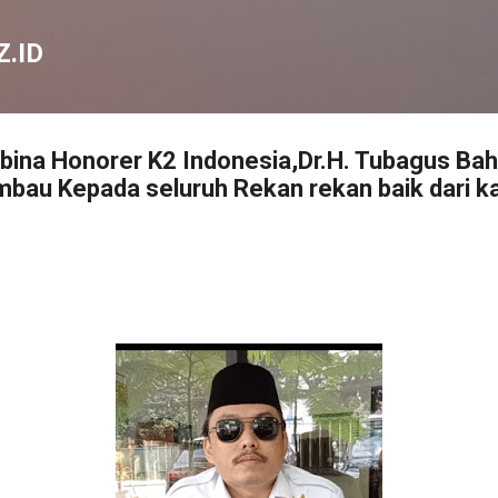
Langsung ke konten utama
.ID
ina Honorer K2 Indonesia,Dr.H. Tubagus Bah
bau Kepada seluruh Rekan rekan baik dari k