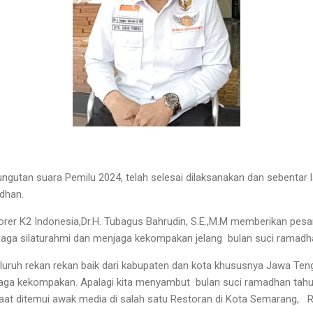
gutan suara Pemilu 2024, telah selesai dilaksanakan dan sebentar 
adhan.
er K2 Indonesia,Dr.H. Tubagus Bahrudin, S.E.,M.M memberikan pesa
njaga silaturahmi dan menjaga kekompakan jelang bulan suci ramadh
uruh rekan rekan baik dari kabupaten dan kota khususnya Jawa Te
jaga kekompakan. Apalagi kita menyambut bulan suci ramadhan tahu
 saat ditemui awak media di salah satu Restoran di Kota Semarang, R