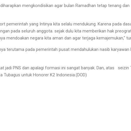
 diharapkan mengkondisikan agar bulan Ramadhan tetap tenang dan sa
ort pemerintah yang Intinya kita selalu mendukung. Karena pada dasa
ngan pada seluruh anggota. sejak dulu kita memberikan hak preograt
nya mendoakan negara kita aman dan agar terjaga kemajemukan," t
ya terutama pada pemerintah pusat mendahulukan nasib karyawan h
kat jadi PNS dan apalagi formasi ini sangat banyak. Dan, atas seiz
o'a Tubagus untuk Honorer K2 Indonesia.(DOD)