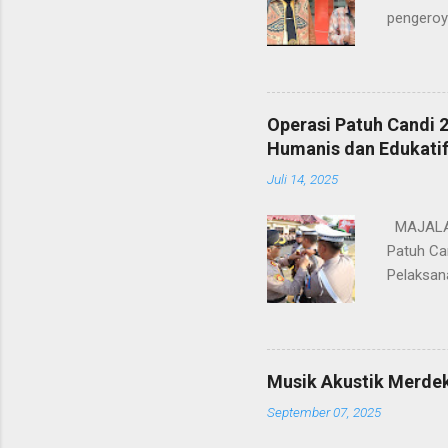
pengeroy
Jakarta 
Berdasa
JAYA tan
Cikarang 
Operasi Patuh Candi
Juli 202
Humanis dan Edukati
Pengeroy
Juli 14, 2025
terlapor 
melakuka
MAJALAHC
Patuh Can
Pelaksan
Eka Baasi
pemasang
kepolisia
Emas”, O
Musik Akustik Merde
lalu lint
September 07, 2025
lintas d
logis da