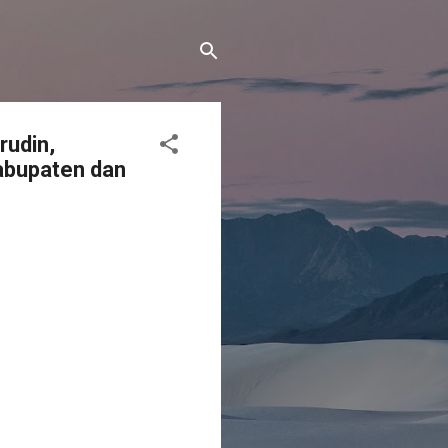
rudin,
abupaten dan