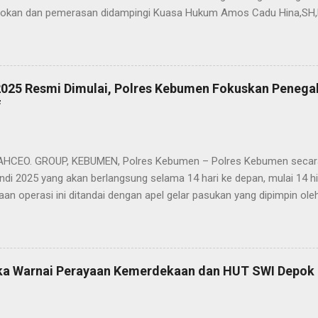
okan dan pemerasan didampingi Kuasa Hukum Amos Cadu Hina,SH,
Selatan, Senin (28/7/2025), guna melaporkan kejadian yang menimpa 
rkan Laporan Polisi Nomor LP/8/2714/VIV2025/SPKT/POLRES ME
ggal 25 Juli 2025, korban bernama Abi Yazidil Bustomi (38) warga 
Selatan mengaku dikeroyok oleh SN, H dan 2 orang lainnya yang tida
 2025 Resmi Dimulai, Polres Kebumen Fokuskan Peneg
5 di kantor JSI SN Jalan Adityawarman Jakarta Selatan. Keterangan 
f
okan dan Pemerasan. Kejadian berawal dari korban dan saksi yang 
tetapi pada tenggat waktu yang telah ditentukan pihak terlapor meng
n pelunasan dan pembayaran ka...
EO. GROUP, KEBUMEN, Polres Kebumen – Polres Kebumen secara
di 2025 yang akan berlangsung selama 14 hari ke depan, mulai 14 hi
aan operasi ini ditandai dengan apel gelar pasukan yang dipimpin 
th Syamsuri di halaman Mapolres, Senin (14/7). Dimulainya operasi 
an pita tanda operasi kepada perwakilan personel, sebagai simbol d
n berskala nasional itu. Mengusung tema “Tertib Berlalu Lintas Demi
perasi Patuh Candi 2025 menjadi bagian dari upaya Polres Kebumen 
ka Warnai Perayaan Kemerdekaan dan HUT SWI Depok 
as yang aman, tertib, dan lancar. Dalam arahannya, Kapolres menegas
ewasa ini mengalami perkembangan pesat dan dinamis. Hal tersebut
ri meningkatnya jumlah kendaraan bermotor dan pertumbuhan pendud